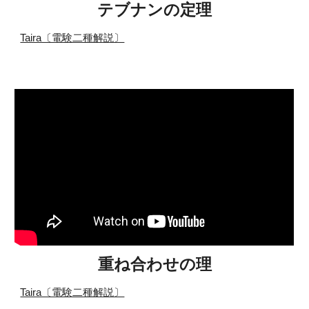
テブナンの定理
Taira〔電験二種解説〕
重ね合わせの理
Taira〔電験二種解説〕