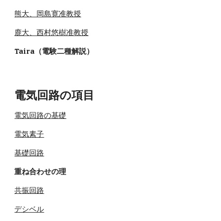
熊大、岡島寛准教授
鹿大、西村悠樹准教授
Taira（電験二種解説）
電気回路の項目
電気回路の基礎
電気素子
基礎回路
重ね合わせの理
共振回路
デシベル