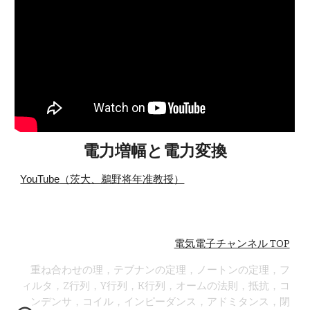
電力増幅と電力変換
YouTube
（茨大、鵜野将年准教授）
電気電子チャンネル TOP
重ね合わせの理，テブナンの定理，ノートンの定理，フ
ィルタ，Z行列，Y行列，K行列，オームの法則，抵抗，コ
ンデンサ，コイル，インピーダンス，アドミタンス，閉