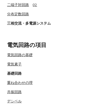
二端子対回路
02
分布定数回路
三相交流・多電源システム
電気回路の項目
電気回路の基礎
電気素子
基礎回路
重ね合わせの理
共振回路
デシベル