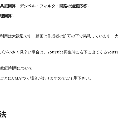
共振回路
・
デシベル
・
フィルタ
・
回路の過渡応答
）
理回路
）
利用は大歓迎です。動画は作成者の許可の下で掲載しています。
小さく見辛い場合は、YouTube再生時に右下に出てくるYouTu
be動画利用について
ごとにCMがつく場合がありますのでご了承下さい。
法