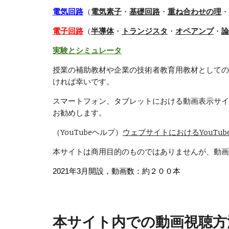
電気回路
（
電気素子
・
基礎回路
・
重ね合わせの理
・
電子回路
（
半導体
・
トランジスタ
・
オペアンプ
・
論
実験とシミュレータ
授業の補助教材や企業の技術者教育用教材としての
ければ幸いです。
スマートフォン、タブレットにおける動画表示サイズが
お勧めします。
（YouTubeヘルプ）
ウェブサイトにおけるYouTu
本サイトは商用目的のものではありませんが、動画
2021年3月開設，動画数：約２００本
本サイト内での動画視聴方